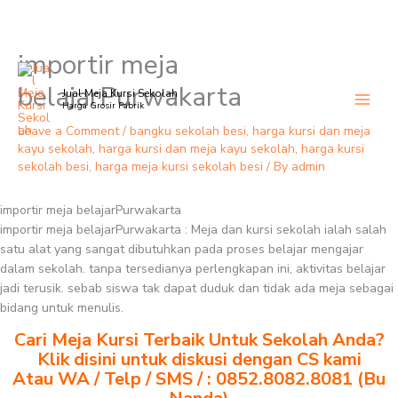
importir meja
Skip
to
belajarPurwakarta
Jual Meja Kursi Sekolah
content
Harga Grosir Pabrik
Leave a Comment
/
bangku sekolah besi
,
harga kursi dan meja
kayu sekolah
,
harga kursi dan meja kayu sekolah
,
harga kursi
sekolah besi
,
harga meja kursi sekolah besi
/ By
admin
importir meja belajarPurwakarta
importir meja belajarPurwakarta : Meja dan kursi sekolah ialah salah
satu alat yang sangat dibutuhkan pada proses belajar mengajar
dalam sekolah. tanpa tersedianya perlengkapan ini, aktivitas belajar
jadi terusik. sebab siswa tak dapat duduk dan tidak ada meja sebagai
bidang untuk menulis.
Cari Meja Kursi Terbaik Untuk Sekolah Anda?
Klik disini untuk diskusi dengan CS kami
Atau WA / Telp / SMS / : 0852.8082.8081 (Bu