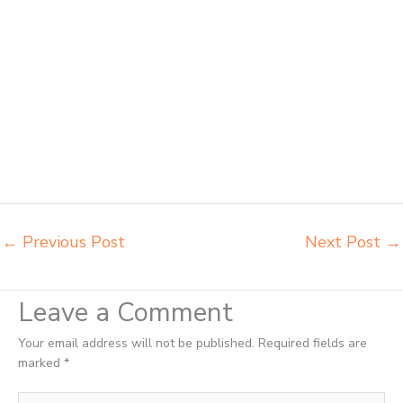
belajar Denpasar grosir kursi lipat kuliah chitose Denpasar grosir meja
kursi informa napolly Denpasar grosir meja kursi ace ikea futura
Denpasar grosir meja kursi aktiv innola sorum duma Denpasar grosir
meja kursi pudac vivente Denpasar grosir meja kursi integra insperra
Denpasar distributor kursi lipat chitose Denpasar distributor meja
kursi informa napolly Denpasar distributor meja kursi ace ikea futura
Denpasar distributor meja kursi aktiv innola sorum duma Denpasar
distributor meja kursi pudac vivente integra insperra Denpasar
distributor meja kursi integra insperra Denpasar agen kursi lipat
chitose Denpasar
←
Previous Post
Next Post
→
Leave a Comment
Your email address will not be published.
Required fields are
marked
*
Type