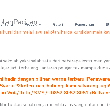
olahPacitan
Tentang
Produk
Galeri
Pemesanan
Bl
a kursi dan meja kayu sekolah
,
harga kursi dan meja ka
si sekolah yakni salah satu dari beberapa instrumen y
elajar jadi terhalang. lantaran pelajar tak mampu dudu
i hadir dengan pilihan warna terbaru! Penawara
Syarat & ketentuan, hubungi kami sekarang juga
au WA / Telp / SMS / : 0852.8082.8081 (Bu Nan
dibutuhkan sebab meja memiliki alas yang datar dan di