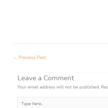
belajar anak Kotamobagu pabrik meja belajar Kotamob
kursi lipat kuliah Kotamobagu produsen bangku dan m
Kotamobagu produsen meja kursi sekolah modern Kota
meja kursi sekolah Kotamobagu tempat jual meja bel
Kotamobagu toko kursi lipat kuliah Kotamobagu toko 
chitose Kotamobagu
←
Previous Post
Leave a Comment
Your email address will not be published.
Req
Type
here..