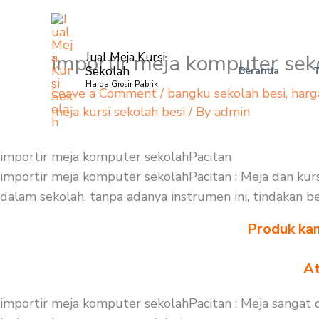
Skip
to
content
importir meja komputer sek
Jual Meja Kursi
Sekolah
Beranda
Harga Grosir Pabrik
Leave a Comment
/
bangku sekolah besi
,
harg
meja kursi sekolah besi
/ By
admin
importir meja komputer sekolahPacitan
importir meja komputer sekolahPacitan : Meja dan kur
dalam sekolah. tanpa adanya instrumen ini, tindakan b
Produk kam
At
importir meja komputer sekolahPacitan : Meja sangat 