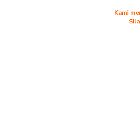
Kami men
Sil