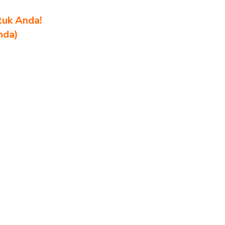
tuk Anda!
nda)