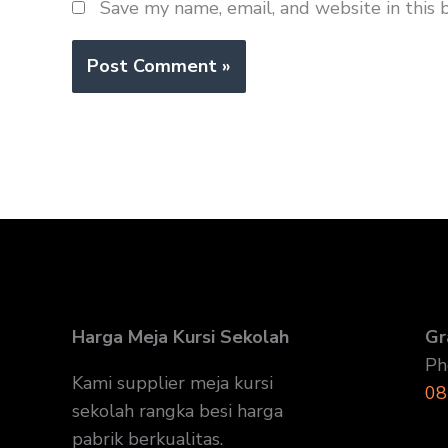
Save my name, email, and website in this 
Harga Meja Kursi Sekolah
Gr
Ph
Kami supplier meja kursi
08
sekolah rangka besi harga
pabrik berkualitas.