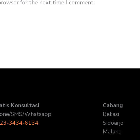
browser for the next time I comment.
atis Konsultasi
Cabang
one/SMS/Whatsapp
Bekasi
23-3434-6134
Sidoarjo
Malang