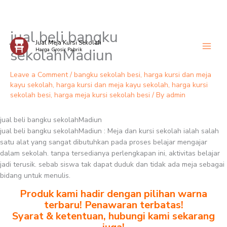
jual beli bangku
Skip
Jual Meja Kursi Sekolah
to
sekolahMadiun
Harga Grosir Pabrik
content
Leave a Comment
/
bangku sekolah besi
,
harga kursi dan meja
kayu sekolah
,
harga kursi dan meja kayu sekolah
,
harga kursi
sekolah besi
,
harga meja kursi sekolah besi
/ By
admin
jual beli bangku sekolahMadiun
jual beli bangku sekolahMadiun : Meja dan kursi sekolah ialah salah
satu alat yang sangat dibutuhkan pada proses belajar mengajar
dalam sekolah. tanpa tersedianya perlengkapan ini, aktivitas belajar
jadi terusik. sebab siswa tak dapat duduk dan tidak ada meja sebagai
bidang untuk menulis.
Produk kami hadir dengan pilihan warna
terbaru! Penawaran terbatas!
Syarat & ketentuan, hubungi kami sekarang