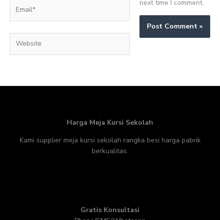
next time I comment.
Email*
Website
Harga Meja Kursi Sekolah
Kami supplier meja kursi sekolah rangka besi harga pabrik
berkualitas.
Gratis Konsultasi