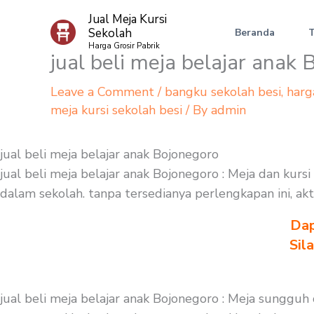
Skip
Jual Meja Kursi
to
Sekolah
Beranda
content
Harga Grosir Pabrik
jual beli meja belajar anak
Leave a Comment
/
bangku sekolah besi
,
harg
meja kursi sekolah besi
/ By
admin
jual beli meja belajar anak Bojonegoro
jual beli meja belajar anak Bojonegoro : Meja dan kur
dalam sekolah. tanpa tersedianya perlengkapan ini, akt
Dap
Sil
jual beli meja belajar anak Bojonegoro : Meja sunggu