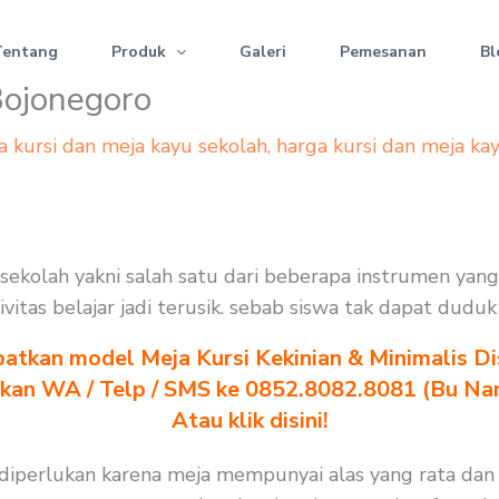
Tentang
Produk
Galeri
Pemesanan
Bl
 Bojonegoro
a kursi dan meja kayu sekolah
,
harga kursi dan meja ka
si sekolah yakni salah satu dari beberapa instrumen ya
ivitas belajar jadi terusik. sebab siswa tak dapat dud
atkan model Meja Kursi Kekinian & Minimalis Dis
akan WA / Telp / SMS ke 0852.8082.8081 (Bu Na
Atau klik disini!
h diperlukan karena meja mempunyai alas yang rata dan