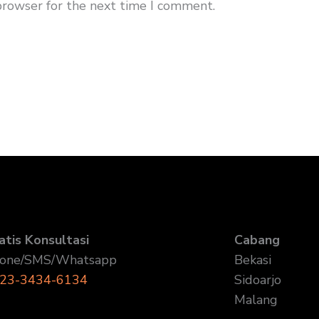
browser for the next time I comment.
atis Konsultasi
Cabang
one/SMS/Whatsapp
Bekasi
23-3434-6134
Sidoarjo
Malang