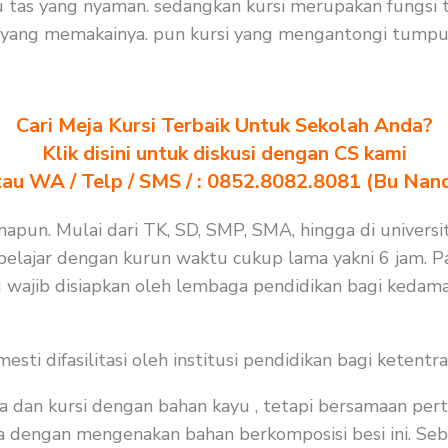
 tas yang nyaman. sedangkan kursi merupakan fungsi
 yang memakainya. pun kursi yang mengantongi tumpua
Cari Meja Kursi Terbaik Untuk Sekolah Anda?
Klik disini untuk diskusi dengan CS kami
au WA / Telp / SMS / : 0852.8082.8081 (Bu Nan
pun. Mulai dari TK, SD, SMP, SMA, hingga di universita
elajar dengan kurun waktu cukup lama yakni 6 jam. Pa
 wajib disiapkan oleh lembaga pendidikan bagi kedama
i difasilitasi oleh institusi pendidikan bagi ketentra
a dan kursi dengan bahan kayu , tetapi bersamaan per
ma dengan mengenakan bahan berkomposisi besi ini. Seba