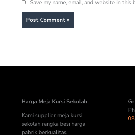
Save my name, email, and website in this 
Harga Meja Kursi Sekolah
Gr
Ph
Kami supplier meja kursi
08
sekolah rangka besi harga
pabrik berkualitas.