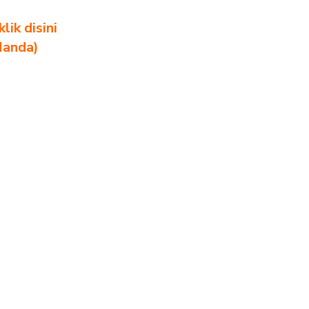
ik disini
Nanda)