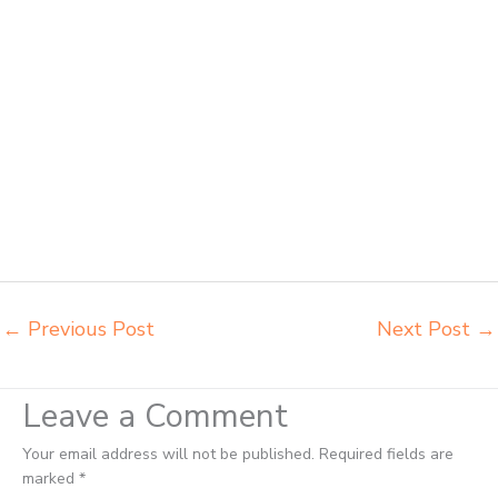
ikea futura Palopo agen meja kursi aktiv innola sorum duma Palopo
agen meja kursi pudac vivente integra insperra Palopo agen meja
kursi bangku sekolah Parepare agen meja belajar Parepare alamat
penjual bangku Parepare belanja meubelair Parepare beli kursi
belajar kuliah Parepare beli kursi kuliah Parepare beli kursi lipat kuliah
Parepare beli meja kursi bangku sekolah Parepare beli meja belajar
besi mana Parepare distributor kursi setenlis meja kursi kuliah
Parepare distributor meja belajar Parepare distributor meja kursi anak
sekolah tk Parepare distributor meja siswa rangka besi Parepare
distributor meja komputer sekolah Parepare grosir kursi sekolah
Parepare grosir meja belajar Parepare
←
Previous Post
Next Post
→
Leave a Comment
Your email address will not be published.
Required fields are
marked
*