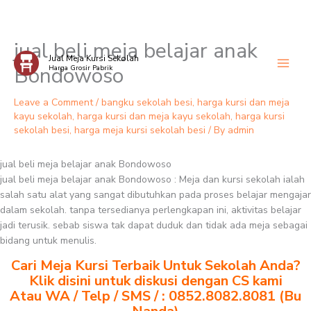
jual beli meja belajar anak
Skip
Jual Meja Kursi Sekolah
to
Bondowoso
Harga Grosir Pabrik
content
Leave a Comment
/
bangku sekolah besi
,
harga kursi dan meja
kayu sekolah
,
harga kursi dan meja kayu sekolah
,
harga kursi
sekolah besi
,
harga meja kursi sekolah besi
/ By
admin
jual beli meja belajar anak Bondowoso
jual beli meja belajar anak Bondowoso : Meja dan kursi sekolah ialah
salah satu alat yang sangat dibutuhkan pada proses belajar mengajar
dalam sekolah. tanpa tersedianya perlengkapan ini, aktivitas belajar
jadi terusik. sebab siswa tak dapat duduk dan tidak ada meja sebagai
bidang untuk menulis.
Cari Meja Kursi Terbaik Untuk Sekolah Anda?
Klik disini untuk diskusi dengan CS kami
Atau WA / Telp / SMS / : 0852.8082.8081 (Bu