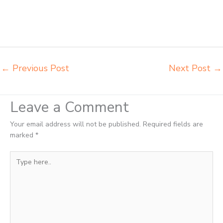
meja belajar Bontang tempat pembuatan mebel bangku sekolah
Bontang toko jual kursi sekolah Bontang toko kursi lipat kuliah
Bontang toko meja kursi bangku sekolah Bontang toko mebel meja
belajar Bontang grosir kursi lipat kuliah chitose Bontang
←
Previous Post
Next Post
→
Leave a Comment
Your email address will not be published.
Required fields are
marked
*
Type
here..