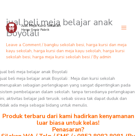
jual beli meja belajar anak
Skip
Jual Meja Kursi Sekolah
to
Boyolali
Harga Grosir Pabrik
content
Leave a Comment
/
bangku sekolah besi
,
harga kursi dan meja
kayu sekolah
,
harga kursi dan meja kayu sekolah
,
harga kursi
sekolah besi
,
harga meja kursi sekolah besi
/ By
admin
jual beli meja belajar anak Boyolali
jual beli meja belajar anak Boyolali : Meja dan kursi sekolah
merupakan sebagian perlengkapan yang sangat dipentingkan pada
sistem pembelajaran dalam sekolah. tanpa tersedianya perlengkapan
ini, aktivitas belajar jadi terusik. sebab siswa tak dapat duduk dan
tidak ada meja sebagai bidang untuk menulis.
Produk terbaru dari kami hadirkan kenyamanan
luar biasa untuk kelas!
Penasaran?