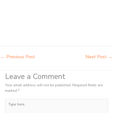
insperra Surakarta agen kursi lipat chitose Surakarta agen meja kursi
informa napolly Surakarta agen meja kursi ace ikea futura Surakarta
agen meja kursi aktiv innola sorum duma Surakarta agen meja kursi
pudac vivente integra insperra Surakarta agen meja kursi bangku
sekolah Tegal agen meja belajar Tegal alamat penjual bangku Tegal
belanja meubelair Tegal beli kursi belajar kuliah Tegal beli kursi
kuliah Tegal beli kursi lipat kuliah Tegal beli meja kursi bangku
sekolah Tegal
←
Previous Post
Next Post
→
Leave a Comment
Your email address will not be published.
Required fields are
marked
*
Type
here..