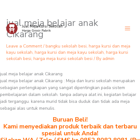
jual meja belajar anak
Skip
Jual Meja Kursi Sekolah
to
Cikarang
Harga Grosir Pabrik
content
Leave a Comment
/
bangku sekolah besi
,
harga kursi dan meja
kayu sekolah
,
harga kursi dan meja kayu sekolah
,
harga kursi
sekolah besi
,
harga meja kursi sekolah besi
/ By
admin
jual meja belajar anak Cikarang
jual meja belajar anak Cikarang : Meja dan kursi sekolah merupakan
sebagian perlengkapan yang sangat dipentingkan pada sistem
pembelajaran dalam sekolah. tanpa adanya alat ini, kegiatan belajar
jadi terganggu. karena murid tidak bisa duduk dan tidak ada meja
sebagai alas untuk menulis.
Buruan Beli!
Kami menyediakan produk terbaik dan terbaru
spesial untuk Anda!