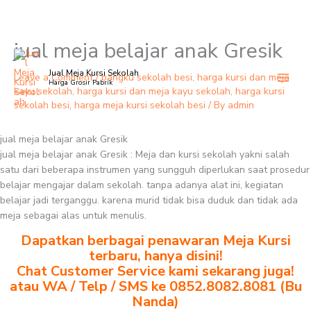
jual meja belajar anak Gresik
Skip
to
Jual Meja Kursi Sekolah
content
Leave a Comment
/
bangku sekolah besi
,
harga kursi dan meja
Harga Grosir Pabrik
kayu sekolah
,
harga kursi dan meja kayu sekolah
,
harga kursi
sekolah besi
,
harga meja kursi sekolah besi
/ By
admin
jual meja belajar anak Gresik
jual meja belajar anak Gresik : Meja dan kursi sekolah yakni salah
satu dari beberapa instrumen yang sungguh diperlukan saat prosedur
belajar mengajar dalam sekolah. tanpa adanya alat ini, kegiatan
belajar jadi terganggu. karena murid tidak bisa duduk dan tidak ada
meja sebagai alas untuk menulis.
Dapatkan berbagai penawaran Meja Kursi
terbaru, hanya disini!
Chat Customer Service kami sekarang juga!
atau WA / Telp / SMS ke 0852.8082.8081 (Bu
Nanda)