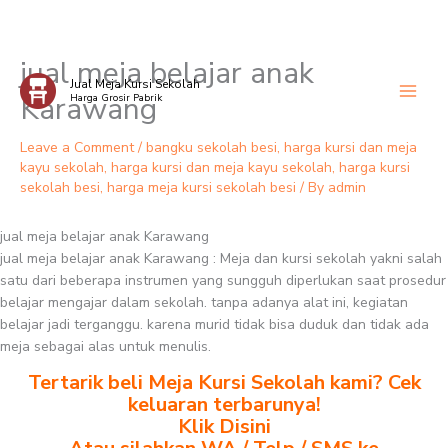
jual meja belajar anak
Skip
Jual Meja Kursi Sekolah
to
Karawang
Harga Grosir Pabrik
content
Leave a Comment
/
bangku sekolah besi
,
harga kursi dan meja
kayu sekolah
,
harga kursi dan meja kayu sekolah
,
harga kursi
sekolah besi
,
harga meja kursi sekolah besi
/ By
admin
jual meja belajar anak Karawang
jual meja belajar anak Karawang : Meja dan kursi sekolah yakni salah
satu dari beberapa instrumen yang sungguh diperlukan saat prosedur
belajar mengajar dalam sekolah. tanpa adanya alat ini, kegiatan
belajar jadi terganggu. karena murid tidak bisa duduk dan tidak ada
meja sebagai alas untuk menulis.
Tertarik beli Meja Kursi Sekolah kami? Cek
keluaran terbarunya!
Klik Disini