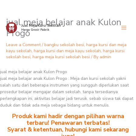
jual meja belajar anak Kulon
Skip
Jual Meja Kursi Sekolah
to
Progo
Harga Grosir Pabrik
content
Leave a Comment
/
bangku sekolah besi
,
harga kursi dan meja
kayu sekolah
,
harga kursi dan meja kayu sekolah
,
harga kursi
sekolah besi
,
harga meja kursi sekolah besi
/ By
admin
jual meja belajar anak Kulon Progo
jual meja belajar anak Kulon Progo : Meja dan kursi sekolah yakni
salah satu dari beberapa instrumen yang sungguh diperlukan saat
prosedur belajar mengajar dalam sekolah. tanpa tersedianya
perlengkapan ini, aktivitas belajar jadi terusik. sebab siswa tak dapat
duduk dan tidak ada meja sebagai bidang untuk menulis.
Produk kami hadir dengan pilihan warna
terbaru! Penawaran terbatas!
Syarat & ketentuan, hubungi kami sekarang