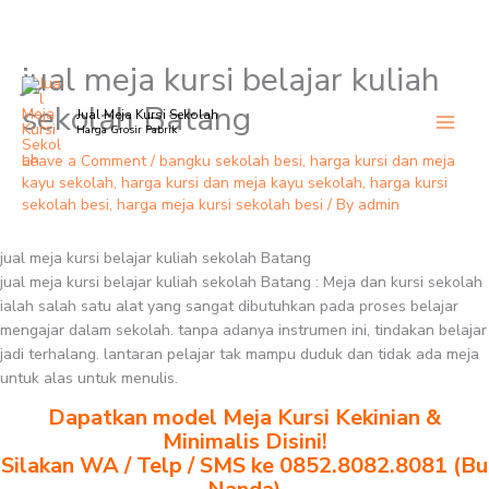
jual meja kursi belajar kuliah
Skip
to
sekolah Batang
Jual Meja Kursi Sekolah
content
Harga Grosir Pabrik
Leave a Comment
/
bangku sekolah besi
,
harga kursi dan meja
kayu sekolah
,
harga kursi dan meja kayu sekolah
,
harga kursi
sekolah besi
,
harga meja kursi sekolah besi
/ By
admin
jual meja kursi belajar kuliah sekolah Batang
jual meja kursi belajar kuliah sekolah Batang : Meja dan kursi sekolah
ialah salah satu alat yang sangat dibutuhkan pada proses belajar
mengajar dalam sekolah. tanpa adanya instrumen ini, tindakan belajar
jadi terhalang. lantaran pelajar tak mampu duduk dan tidak ada meja
untuk alas untuk menulis.
Dapatkan model Meja Kursi Kekinian &
Minimalis Disini!
Silakan WA / Telp / SMS ke 0852.8082.8081 (Bu