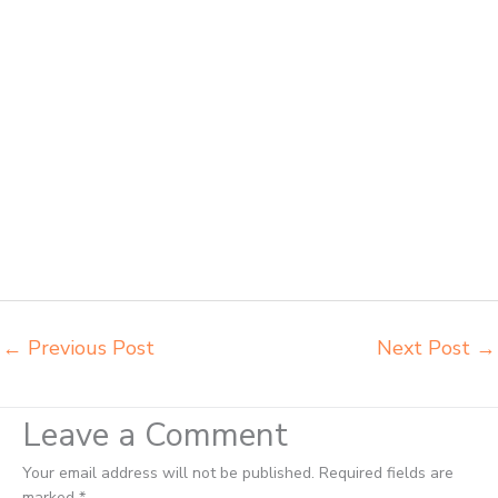
kursi kuliah Cilegon beli kursi lipat kuliah Cilegon beli meja kursi
bangku sekolah Cilegon beli meja belajar besi mana Cilegon
distributor kursi setenlis meja kursi kuliah Cilegon distributor meja
belajar Cilegon distributor meja kursi anak sekolah tk Cilegon
distributor meja siswa rangka besi Cilegon distributor meja komputer
sekolah Cilegon grosir kursi sekolah Cilegon grosir meja belajar
Cilegon grosir meja kursi belajar besi Cilegon grosir meja kursi sekolah
modern Cilegon grosir meja komputer sekolah Cilegon harga meja
kursi bangku sekolah Cilegon harga bangku sekolah rangka besi
Cilegon harga kursi dan meja sekolah dasar Cilegon harga meja kursi
belajar siswa sd smp sma Cilegon harga mebeler perpustakaan
Cilegon
←
Previous Post
Next Post
→
Leave a Comment
Your email address will not be published.
Required fields are
marked
*