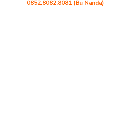
0852.8082.8081 (Bu Nanda)
pabrik meja kursi sekolah besi Magelang pabrik meja kursi lipat kuliah
Magelang produsen bangku dan meja sd besi Magelang produsen
kursi lipat kuliah Magelang produsen meja kursi bangku sekolah
Magelang produsen meja kursi sekolah modern Magelang pusat