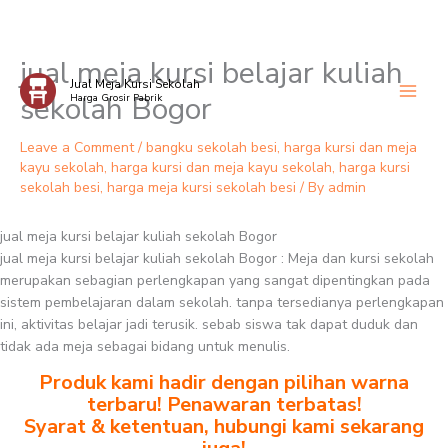
jual meja kursi belajar kuliah
Skip
Jual Meja Kursi Sekolah
to
sekolah Bogor
Harga Grosir Pabrik
content
Leave a Comment
/
bangku sekolah besi
,
harga kursi dan meja
kayu sekolah
,
harga kursi dan meja kayu sekolah
,
harga kursi
sekolah besi
,
harga meja kursi sekolah besi
/ By
admin
jual meja kursi belajar kuliah sekolah Bogor
jual meja kursi belajar kuliah sekolah Bogor : Meja dan kursi sekolah
merupakan sebagian perlengkapan yang sangat dipentingkan pada
sistem pembelajaran dalam sekolah. tanpa tersedianya perlengkapan
ini, aktivitas belajar jadi terusik. sebab siswa tak dapat duduk dan
tidak ada meja sebagai bidang untuk menulis.
Produk kami hadir dengan pilihan warna
terbaru! Penawaran terbatas!
Syarat & ketentuan, hubungi kami sekarang