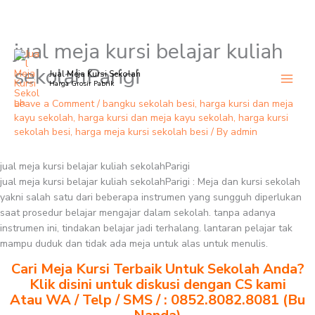
jual meja kursi belajar kuliah
Skip
to
sekolahParigi
Jual Meja Kursi Sekolah
content
Harga Grosir Pabrik
Leave a Comment
/
bangku sekolah besi
,
harga kursi dan meja
kayu sekolah
,
harga kursi dan meja kayu sekolah
,
harga kursi
sekolah besi
,
harga meja kursi sekolah besi
/ By
admin
jual meja kursi belajar kuliah sekolahParigi
jual meja kursi belajar kuliah sekolahParigi : Meja dan kursi sekolah
yakni salah satu dari beberapa instrumen yang sungguh diperlukan
saat prosedur belajar mengajar dalam sekolah. tanpa adanya
instrumen ini, tindakan belajar jadi terhalang. lantaran pelajar tak
mampu duduk dan tidak ada meja untuk alas untuk menulis.
Cari Meja Kursi Terbaik Untuk Sekolah Anda?
Klik disini untuk diskusi dengan CS kami
Atau WA / Telp / SMS / : 0852.8082.8081 (Bu