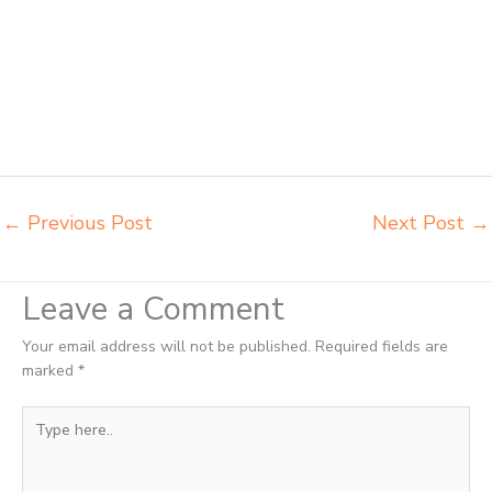
meja kursi belajar siswa sd smp sma Probolinggo harga mebeler
perpustakaan Probolinggo harga meja dan kursi murid sd Probolinggo
harga meubelair sekolah Probolinggo importir kursi lipat kuliah
Probolinggo importir meja kursi bangku sekolah Probolinggo importir
meja belajar Probolinggo importir meja kursi bangku sekolah
Probolinggo importir meja komputer sekolah Probolinggo jual beli
bangku sekolah Probolinggo
←
Previous Post
Next Post
→
Leave a Comment
Your email address will not be published.
Required fields are
marked
*
Type
here..