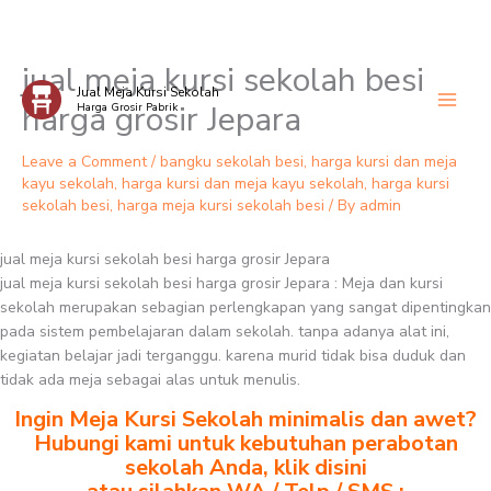
jual meja kursi sekolah besi
Skip
Jual Meja Kursi Sekolah
to
harga grosir Jepara
Harga Grosir Pabrik
content
Leave a Comment
/
bangku sekolah besi
,
harga kursi dan meja
kayu sekolah
,
harga kursi dan meja kayu sekolah
,
harga kursi
sekolah besi
,
harga meja kursi sekolah besi
/ By
admin
jual meja kursi sekolah besi harga grosir Jepara
jual meja kursi sekolah besi harga grosir Jepara : Meja dan kursi
sekolah merupakan sebagian perlengkapan yang sangat dipentingkan
pada sistem pembelajaran dalam sekolah. tanpa adanya alat ini,
kegiatan belajar jadi terganggu. karena murid tidak bisa duduk dan
tidak ada meja sebagai alas untuk menulis.
Ingin Meja Kursi Sekolah minimalis dan awet?
Hubungi kami untuk kebutuhan perabotan
sekolah Anda, klik disini