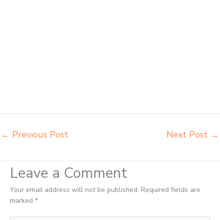
belajar Madiun alamat penjual bangku Madiun belanja meubelair
Madiun beli kursi belajar kuliah Madiun beli kursi kuliah Madiun beli
kursi lipat kuliah Madiun beli meja kursi bangku sekolah Madiun beli
meja belajar besi mana Madiun distributor kursi setenlis meja kursi
kuliah Madiun distributor meja belajar Madiun distributor meja kursi
anak sekolah tk Madiun distributor meja siswa rangka besi Madiun
distributor meja komputer sekolah Madiun grosir kursi sekolah Madiun
grosir meja belajar Madiun grosir meja kursi belajar besi Madiun grosir
meja kursi sekolah modern Madiun grosir meja komputer sekolah
Madiun harga meja kursi bangku sekolah Madiun
←
Previous Post
Next Post
→
Leave a Comment
Your email address will not be published.
Required fields are
marked
*