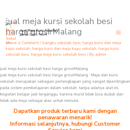
jual meja kursi sekolah besi
Skip
to
harga grosirMalang
Jual Meja Kursi Sekolah
content
Harga Grosir Pabrik
Leave a Comment
/
bangku sekolah besi
,
harga kursi dan meja
kayu sekolah
,
harga kursi dan meja kayu sekolah
,
harga kursi
sekolah besi
,
harga meja kursi sekolah besi
/ By
admin
jual meja kursi sekolah besi harga grosirMalang
jual meja kursi sekolah besi harga grosirMalang : Meja dan kursi
sekolah merupakan sebagian perlengkapan yang sangat dipentingkan
pada sistem pembelajaran dalam sekolah. tanpa adanya alat ini,
kegiatan belajar jadi terganggu. karena murid tidak bisa duduk dan
tidak ada meja sebagai alas untuk menulis.
Dapatkan produk terbaru kami dengan
penawaran menarik!
Informasi selanjutnya, hubungi Customer