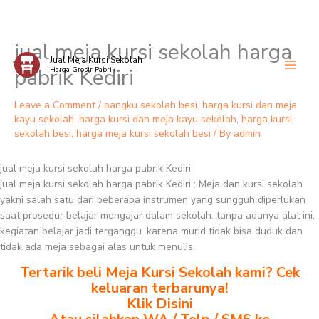
jual meja kursi sekolah harga
Skip
Jual Meja Kursi Sekolah
to
pabrik Kediri
Harga Grosir Pabrik
content
Leave a Comment
/
bangku sekolah besi
,
harga kursi dan meja
kayu sekolah
,
harga kursi dan meja kayu sekolah
,
harga kursi
sekolah besi
,
harga meja kursi sekolah besi
/ By
admin
jual meja kursi sekolah harga pabrik Kediri
jual meja kursi sekolah harga pabrik Kediri : Meja dan kursi sekolah
yakni salah satu dari beberapa instrumen yang sungguh diperlukan
saat prosedur belajar mengajar dalam sekolah. tanpa adanya alat ini,
kegiatan belajar jadi terganggu. karena murid tidak bisa duduk dan
tidak ada meja sebagai alas untuk menulis.
Tertarik beli Meja Kursi Sekolah kami? Cek
keluaran terbarunya!
Klik Disini