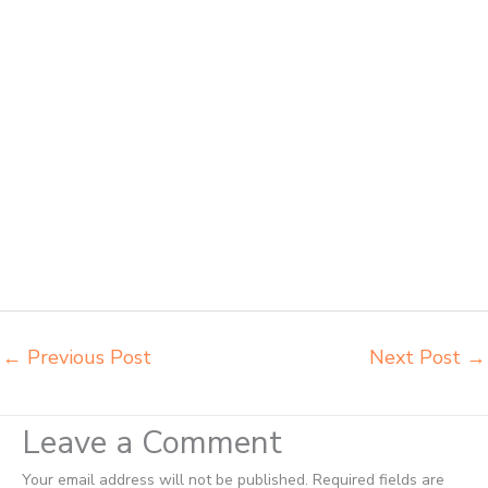
Kotamobagu jual meja belajar anak Kotamobagu pabrik meja belajar
Kotamobagu pabrik meja kursi laboratorium Kotamobagu pabrik meja
kursi sekolah besi Kotamobagu pabrik meja kursi lipat kuliah
Kotamobagu produsen bangku dan meja sd besi Kotamobagu
produsen kursi lipat kuliah Kotamobagu produsen meja kursi bangku
sekolah Kotamobagu produsen meja kursi sekolah modern
Kotamobagu pusat penjualan meja belajar anak Kotamobagu supplier
kursi lipat kuliah Kotamobagu supplier meja kursi sekolah
Kotamobagu tempat jual meja belajar Kotamobagu tempat pembuatan
mebel bangku sekolah Kotamobagu toko jual kursi sekolah
Kotamobagu toko kursi lipat kuliah Kotamobagu toko meja kursi
bangku sekolah Kotamobagu toko mebel meja belajar Kotamobagu
grosir kursi lipat kuliah chitose Kotamobagu
←
Previous Post
Next Post
→
Leave a Comment
Your email address will not be published.
Required fields are