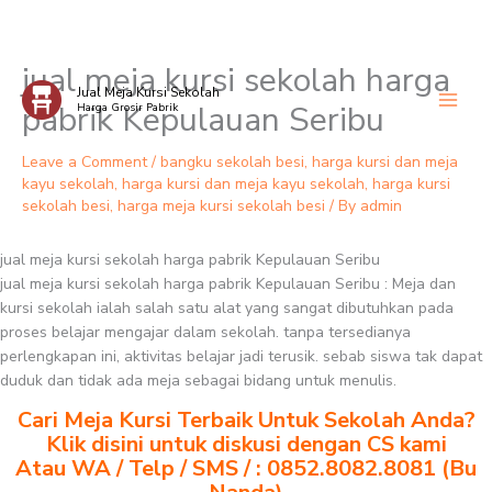
jual meja kursi sekolah harga
Skip
Jual Meja Kursi Sekolah
to
pabrik Kepulauan Seribu
Harga Grosir Pabrik
content
Leave a Comment
/
bangku sekolah besi
,
harga kursi dan meja
kayu sekolah
,
harga kursi dan meja kayu sekolah
,
harga kursi
sekolah besi
,
harga meja kursi sekolah besi
/ By
admin
jual meja kursi sekolah harga pabrik Kepulauan Seribu
jual meja kursi sekolah harga pabrik Kepulauan Seribu : Meja dan
kursi sekolah ialah salah satu alat yang sangat dibutuhkan pada
proses belajar mengajar dalam sekolah. tanpa tersedianya
perlengkapan ini, aktivitas belajar jadi terusik. sebab siswa tak dapat
duduk dan tidak ada meja sebagai bidang untuk menulis.
Cari Meja Kursi Terbaik Untuk Sekolah Anda?
Klik disini untuk diskusi dengan CS kami
Atau WA / Telp / SMS / : 0852.8082.8081 (Bu