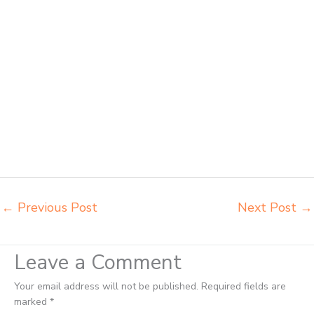
sekolah dasar Batam harga meja kursi belajar siswa sd smp sma
Batam harga mebeler perpustakaan Batam harga meja dan kursi
murid sd Batam harga meubelair sekolah Batam importir kursi lipat
kuliah Batam importir meja kursi bangku sekolah Batam importir meja
belajar Batam importir meja kursi bangku sekolah Batam importir meja
komputer sekolah Batam jual beli bangku sekolah Batam jual beli
meja belajar anak Batam jual meja kursi belajar kuliah sekolah Batam
jual meja kursi sekolah besi harga grosir Batam jual mobiler sekolah
Batam jual meja kursi sekolah harga pabrik Batam jual meja belajar
anak Batam pabrik meja belajar Batam pabrik meja kursi laboratorium
Batam
←
Previous Post
Next Post
→
Leave a Comment
Your email address will not be published.
Required fields are
marked
*