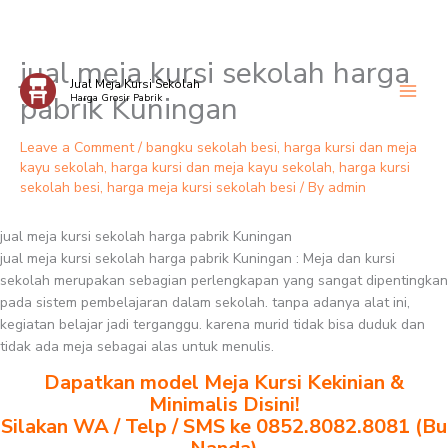
jual meja kursi sekolah harga
Skip
Jual Meja Kursi Sekolah
to
pabrik Kuningan
Harga Grosir Pabrik
content
Leave a Comment
/
bangku sekolah besi
,
harga kursi dan meja
kayu sekolah
,
harga kursi dan meja kayu sekolah
,
harga kursi
sekolah besi
,
harga meja kursi sekolah besi
/ By
admin
jual meja kursi sekolah harga pabrik Kuningan
jual meja kursi sekolah harga pabrik Kuningan : Meja dan kursi
sekolah merupakan sebagian perlengkapan yang sangat dipentingkan
pada sistem pembelajaran dalam sekolah. tanpa adanya alat ini,
kegiatan belajar jadi terganggu. karena murid tidak bisa duduk dan
tidak ada meja sebagai alas untuk menulis.
Dapatkan model Meja Kursi Kekinian &
Minimalis Disini!
Silakan WA / Telp / SMS ke 0852.8082.8081 (Bu