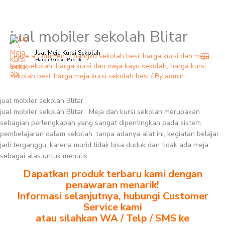
jual mobiler sekolah Blitar
Skip
to
Jual Meja Kursi Sekolah
content
Leave a Comment
/
bangku sekolah besi
,
harga kursi dan meja
Harga Grosir Pabrik
kayu sekolah
,
harga kursi dan meja kayu sekolah
,
harga kursi
sekolah besi
,
harga meja kursi sekolah besi
/ By
admin
jual mobiler sekolah Blitar
jual mobiler sekolah Blitar : Meja dan kursi sekolah merupakan
sebagian perlengkapan yang sangat dipentingkan pada sistem
pembelajaran dalam sekolah. tanpa adanya alat ini, kegiatan belajar
jadi terganggu. karena murid tidak bisa duduk dan tidak ada meja
sebagai alas untuk menulis.
Dapatkan produk terbaru kami dengan
penawaran menarik!
Informasi selanjutnya, hubungi Customer
Service kami
atau silahkan WA / Telp / SMS ke