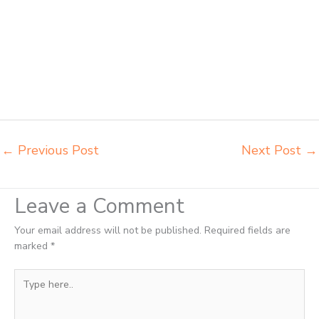
sorum duma Meulaboh agen meja kursi pudac vivente integra insperra
Meulaboh agen meja kursi bangku sekolah Sabang agen meja belajar
Sabang alamat penjual bangku Sabang belanja meubelair Sabang
beli kursi belajar kuliah Sabang beli kursi kuliah Sabang beli kursi
lipat kuliah Sabang beli meja kursi bangku sekolah Sabang beli meja
belajar besi mana Sabang distributor kursi setenlis meja kursi kuliah
Sabang distributor meja belajar Sabang distributor meja kursi anak
sekolah tk Sabang
←
Previous Post
Next Post
→
Leave a Comment
Your email address will not be published.
Required fields are
marked
*
Type
here..