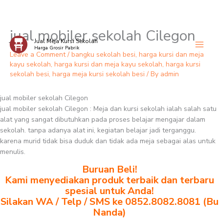
jual mobiler sekolah Cilegon
Skip
Jual Meja Kursi Sekolah
to
Harga Grosir Pabrik
content
Leave a Comment
/
bangku sekolah besi
,
harga kursi dan meja
kayu sekolah
,
harga kursi dan meja kayu sekolah
,
harga kursi
sekolah besi
,
harga meja kursi sekolah besi
/ By
admin
jual mobiler sekolah Cilegon
jual mobiler sekolah Cilegon : Meja dan kursi sekolah ialah salah satu
alat yang sangat dibutuhkan pada proses belajar mengajar dalam
sekolah. tanpa adanya alat ini, kegiatan belajar jadi terganggu.
karena murid tidak bisa duduk dan tidak ada meja sebagai alas untuk
menulis.
Buruan Beli!
Kami menyediakan produk terbaik dan terbaru
spesial untuk Anda!
Silakan WA / Telp / SMS ke 0852.8082.8081 (Bu
Nanda)