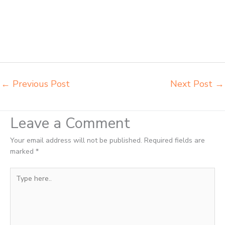
kursi lipat kuliah Kotamobagu supplier meja kursi sekolah
Kotamobagu tempat jual meja belajar Kotamobagu tempat pembuatan
mebel bangku sekolah Kotamobagu toko jual kursi sekolah
Kotamobagu toko kursi lipat kuliah Kotamobagu toko meja kursi
bangku sekolah Kotamobagu toko mebel meja belajar Kotamobagu
grosir kursi lipat kuliah chitose Kotamobagu
←
Previous Post
Next Post
→
Leave a Comment
Your email address will not be published.
Required fields are
marked
*
Type
here..