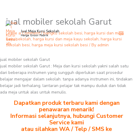
jual mobiler sekolah Garut
Skip
to
Jual Meja Kursi Sekolah
content
Leave a Comment
/
bangku sekolah besi
,
harga kursi dan meja
Harga Grosir Pabrik
kayu sekolah
,
harga kursi dan meja kayu sekolah
,
harga kursi
sekolah besi
,
harga meja kursi sekolah besi
/ By
admin
jual mobiler sekolah Garut
jual mobiler sekolah Garut : Meja dan kursi sekolah yakni salah satu
dari beberapa instrumen yang sungguh diperlukan saat prosedur
belajar mengajar dalam sekolah. tanpa adanya instrumen ini, tindakan
belajar jadi terhalang. lantaran pelajar tak mampu duduk dan tidak
ada meja untuk alas untuk menulis.
Dapatkan produk terbaru kami dengan
penawaran menarik!
Informasi selanjutnya, hubungi Customer
Service kami
atau silahkan WA / Telp / SMS ke