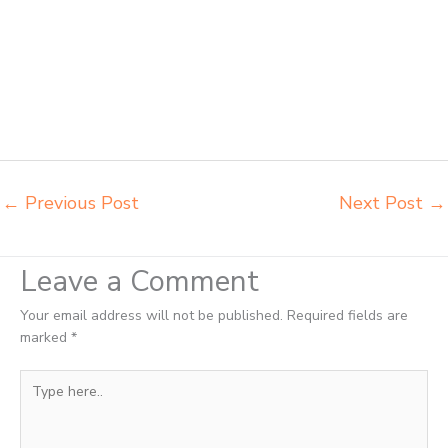
tempat pembuatan mebel bangku sekolah Makassar toko jual kursi
sekolah Makassar toko kursi lipat kuliah Makassar toko meja kursi
bangku sekolah Makassar toko mebel meja belajar Makassar grosir
kursi lipat kuliah chitose Makassar grosir meja kursi informa napolly
Makassar grosir meja kursi ace ikea futura Makassar grosir meja kursi
aktiv innola sorum duma Makassar grosir meja kursi pudac vivente
Makassar
←
Previous Post
Next Post
→
Leave a Comment
Your email address will not be published.
Required fields are
marked
*
Type
here..