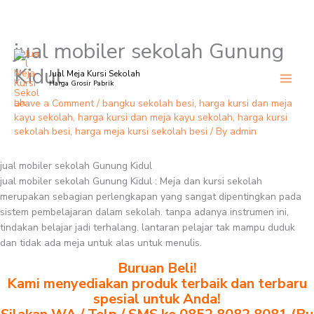
jual mobiler sekolah Gunung
Skip
to
Kidul
Jual Meja Kursi Sekolah
content
Harga Grosir Pabrik
Leave a Comment
/
bangku sekolah besi
,
harga kursi dan meja
kayu sekolah
,
harga kursi dan meja kayu sekolah
,
harga kursi
sekolah besi
,
harga meja kursi sekolah besi
/ By
admin
jual mobiler sekolah Gunung Kidul
jual mobiler sekolah Gunung Kidul : Meja dan kursi sekolah
merupakan sebagian perlengkapan yang sangat dipentingkan pada
sistem pembelajaran dalam sekolah. tanpa adanya instrumen ini,
tindakan belajar jadi terhalang. lantaran pelajar tak mampu duduk
dan tidak ada meja untuk alas untuk menulis.
Buruan Beli!
Kami menyediakan produk terbaik dan terbaru
spesial untuk Anda!