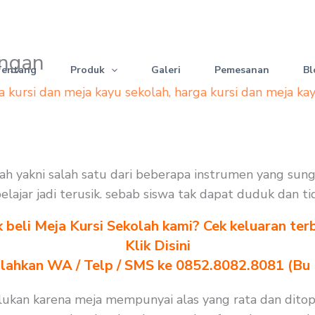
angan
Tentang
Produk
Galeri
Pemesanan
Bl
a kursi dan meja kayu sekolah
,
harga kursi dan meja ka
lah yakni salah satu dari beberapa instrumen yang sun
 belajar jadi terusik. sebab siswa tak dapat duduk dan 
k beli Meja Kursi Sekolah kami? Cek keluaran ter
Klik Disini
ilahkan WA / Telp / SMS ke 0852.8082.8081 (Bu
lukan karena meja mempunyai alas yang rata dan dito