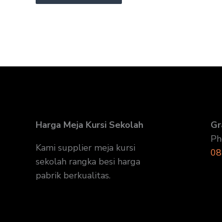
Harga Meja Kursi Sekolah
Gr
Ph
Kami supplier meja kursi
08
sekolah rangka besi harga
pabrik berkualitas.