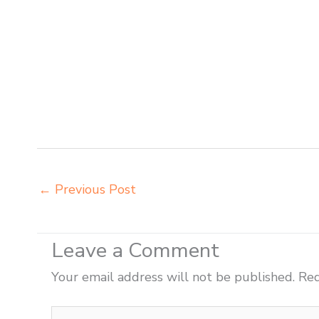
sekolah modern Denpasar pusat penjualan meja belajar
belajar Denpasar tempat pembuatan mebel bangku sekol
sekolah Denpasar toko mebel meja belajar Denpasar gros
futura Denpasar grosir meja kursi aktiv innola sorum 
distributor kursi lipat chitose Denpasar distributor me
innola sorum duma Denpasar distributor meja kursi pud
chitose Denpasar
←
Previous Post
Leave a Comment
Your email address will not be published.
Req
Type