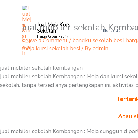
Skip
to
content
jual mobiler sekolah Kemb
Jual Meja Kursi
Sekolah
Beranda
Harga Grosir Pabrik
Leave a Comment
/
bangku sekolah besi
,
harg
meja kursi sekolah besi
/ By
admin
jual mobiler sekolah Kembangan
jual mobiler sekolah Kembangan : Meja dan kursi seko
sekolah. tanpa tersedianya perlengkapan ini, aktivitas
Tertari
Atau s
jual mobiler sekolah Kembangan : Meja sungguh diper