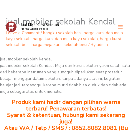
jual mobiler sekolah Kendal
Skip
Jual Meja Kursi Sekolah
to
Harga Grosir Pabrik
content
Leave a Comment
/
bangku sekolah besi
,
harga kursi dan meja
kayu sekolah
,
harga kursi dan meja kayu sekolah
,
harga kursi
sekolah besi
,
harga meja kursi sekolah besi
/ By
admin
jual mobiler sekolah Kendal
jual mobiler sekolah Kendal : Meja dan kursi sekolah yakni salah satu
dari beberapa instrumen yang sungguh diperlukan saat prosedur
belajar mengajar dalam sekolah. tanpa adanya alat ini, kegiatan
belajar jadi terganggu. karena murid tidak bisa duduk dan tidak ada
meja sebagai alas untuk menulis.
Produk kami hadir dengan pilihan warna
terbaru! Penawaran terbatas!
Syarat & ketentuan, hubungi kami sekarang
juga!
Atau WA / Telp / SMS / : 0852.8082.8081 (Bu