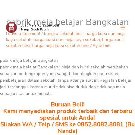
pabrik meja belajar Bangkalan
Skip
Jual Meja Kursi Sekolah
to
Harga Grosir Pabrik
content
Leave a Comment
/
bangku sekolah besi
,
harga kursi dan meja
kayu sekolah
,
harga kursi dan meja kayu sekolah
,
harga kursi
sekolah besi
,
harga meja kursi sekolah besi
/ By
admin
pabrik meja belajar Bangkalan
pabrik meja belajar Bangkalan : Meja dan kursi sekolah merupakan
sebagian perlengkapan yang sangat dipentingkan pada sistem
pembelajaran dalam sekolah. tanpa adanya alat ini, kegiatan belajar
jadi terganggu. karena murid tidak bisa duduk dan tidak ada meja
sebagai alas untuk menulis.
Buruan Beli!
Kami menyediakan produk terbaik dan terbaru
spesial untuk Anda!
Silakan WA / Telp / SMS ke 0852.8082.8081 (Bu
Nanda)