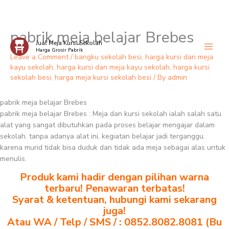
pabrik meja belajar Brebes
Skip
Jual Meja Kursi Sekolah
to
Harga Grosir Pabrik
content
Leave a Comment
/
bangku sekolah besi
,
harga kursi dan meja
kayu sekolah
,
harga kursi dan meja kayu sekolah
,
harga kursi
sekolah besi
,
harga meja kursi sekolah besi
/ By
admin
pabrik meja belajar Brebes
pabrik meja belajar Brebes : Meja dan kursi sekolah ialah salah satu
alat yang sangat dibutuhkan pada proses belajar mengajar dalam
sekolah. tanpa adanya alat ini, kegiatan belajar jadi terganggu.
karena murid tidak bisa duduk dan tidak ada meja sebagai alas untuk
menulis.
Produk kami hadir dengan pilihan warna
terbaru! Penawaran terbatas!
Syarat & ketentuan, hubungi kami sekarang
juga!
Atau WA / Telp / SMS / : 0852.8082.8081 (Bu