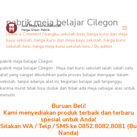
pabrik meja belajar Cilegon
Skip
Jual Meja Kursi Sekolah
to
Harga Grosir Pabrik
content
Leave a Comment
/
bangku sekolah besi
,
harga kursi dan meja
kayu sekolah
,
harga kursi dan meja kayu sekolah
,
harga kursi
sekolah besi
,
harga meja kursi sekolah besi
/ By
admin
pabrik meja belajar Cilegon
pabrik meja belajar Cilegon : Meja dan kursi sekolah ialah salah satu
alat yang sangat dibutuhkan pada proses belajar mengajar dalam
sekolah. tanpa adanya alat ini, kegiatan belajar jadi terganggu.
karena murid tidak bisa duduk dan tidak ada meja sebagai alas untuk
menulis.
Buruan Beli!
Kami menyediakan produk terbaik dan terbaru
spesial untuk Anda!
Silakan WA / Telp / SMS ke 0852.8082.8081 (Bu
Nanda)