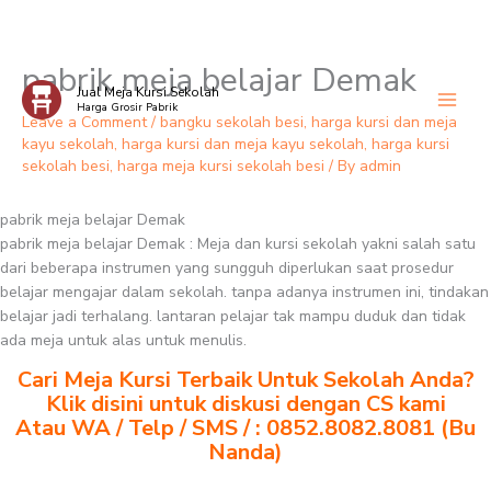
pabrik meja belajar Demak
Skip
Jual Meja Kursi Sekolah
to
Harga Grosir Pabrik
content
Leave a Comment
/
bangku sekolah besi
,
harga kursi dan meja
kayu sekolah
,
harga kursi dan meja kayu sekolah
,
harga kursi
sekolah besi
,
harga meja kursi sekolah besi
/ By
admin
pabrik meja belajar Demak
pabrik meja belajar Demak : Meja dan kursi sekolah yakni salah satu
dari beberapa instrumen yang sungguh diperlukan saat prosedur
belajar mengajar dalam sekolah. tanpa adanya instrumen ini, tindakan
belajar jadi terhalang. lantaran pelajar tak mampu duduk dan tidak
ada meja untuk alas untuk menulis.
Cari Meja Kursi Terbaik Untuk Sekolah Anda?
Klik disini untuk diskusi dengan CS kami
Atau WA / Telp / SMS / : 0852.8082.8081 (Bu
Nanda)