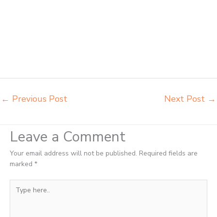
sekolah harga pabrik Malang jual meja belajar anak Malang pabrik
meja belajar Malang pabrik meja kursi laboratorium Malang pabrik
meja kursi sekolah besi Malang pabrik meja kursi lipat kuliah Malang
produsen bangku dan meja sd besi Malang produsen kursi lipat kuliah
Malang produsen meja kursi bangku sekolah Malang produsen meja
kursi sekolah modern Malang pusat penjualan meja belajar anak
Malang supplier kursi lipat kuliah Malang
←
Previous Post
Next Post
→
Leave a Comment
Your email address will not be published.
Required fields are
marked
*
Type
here..