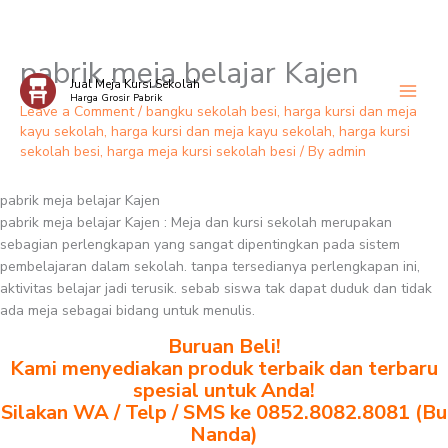
pabrik meja belajar Kajen
Skip
Jual Meja Kursi Sekolah
to
Harga Grosir Pabrik
content
Leave a Comment
/
bangku sekolah besi
,
harga kursi dan meja
kayu sekolah
,
harga kursi dan meja kayu sekolah
,
harga kursi
sekolah besi
,
harga meja kursi sekolah besi
/ By
admin
pabrik meja belajar Kajen
pabrik meja belajar Kajen : Meja dan kursi sekolah merupakan
sebagian perlengkapan yang sangat dipentingkan pada sistem
pembelajaran dalam sekolah. tanpa tersedianya perlengkapan ini,
aktivitas belajar jadi terusik. sebab siswa tak dapat duduk dan tidak
ada meja sebagai bidang untuk menulis.
Buruan Beli!
Kami menyediakan produk terbaik dan terbaru
spesial untuk Anda!
Silakan WA / Telp / SMS ke 0852.8082.8081 (Bu
Nanda)