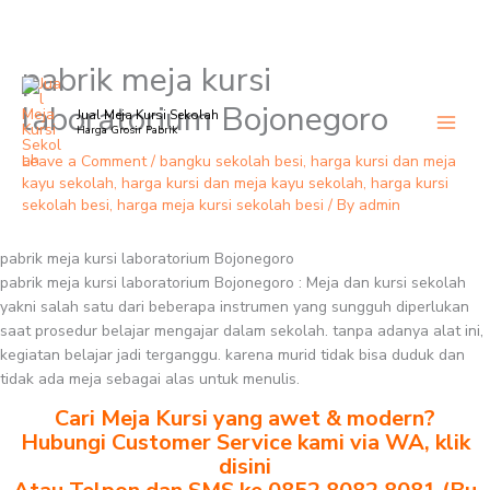
pabrik meja kursi
Skip
to
laboratorium Bojonegoro
Jual Meja Kursi Sekolah
content
Harga Grosir Pabrik
Leave a Comment
/
bangku sekolah besi
,
harga kursi dan meja
kayu sekolah
,
harga kursi dan meja kayu sekolah
,
harga kursi
sekolah besi
,
harga meja kursi sekolah besi
/ By
admin
pabrik meja kursi laboratorium Bojonegoro
pabrik meja kursi laboratorium Bojonegoro : Meja dan kursi sekolah
yakni salah satu dari beberapa instrumen yang sungguh diperlukan
saat prosedur belajar mengajar dalam sekolah. tanpa adanya alat ini,
kegiatan belajar jadi terganggu. karena murid tidak bisa duduk dan
tidak ada meja sebagai alas untuk menulis.
Cari Meja Kursi yang awet & modern?
Hubungi Customer Service kami via WA, klik
disini