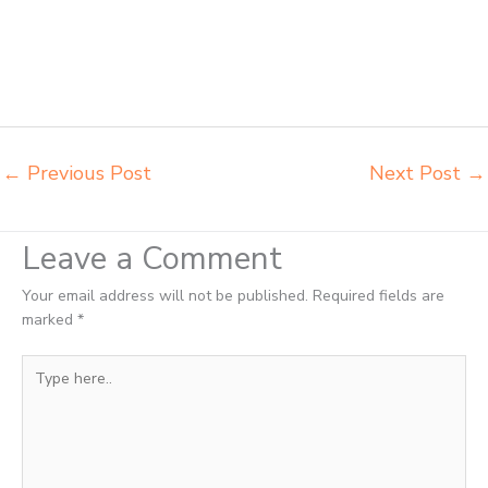
napolly Jayapura agen meja kursi ace ikea futura Jayapura agen meja
kursi aktiv innola sorum duma Jayapura agen meja kursi pudac vivente
integra insperra Jayapura agen meja kursi bangku sekolah Dumai
agen meja belajar Dumai alamat penjual bangku Dumai belanja
meubelair Dumai
←
Previous Post
Next Post
→
Leave a Comment
Your email address will not be published.
Required fields are
marked
*
Type
here..