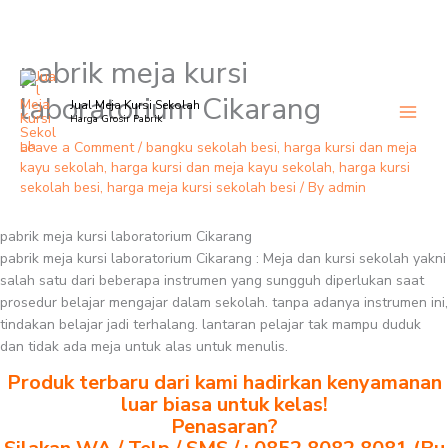
pabrik meja kursi
Skip
to
laboratorium Cikarang
Jual Meja Kursi Sekolah
content
Harga Grosir Pabrik
Leave a Comment
/
bangku sekolah besi
,
harga kursi dan meja
kayu sekolah
,
harga kursi dan meja kayu sekolah
,
harga kursi
sekolah besi
,
harga meja kursi sekolah besi
/ By
admin
pabrik meja kursi laboratorium Cikarang
pabrik meja kursi laboratorium Cikarang : Meja dan kursi sekolah yakni
salah satu dari beberapa instrumen yang sungguh diperlukan saat
prosedur belajar mengajar dalam sekolah. tanpa adanya instrumen ini,
tindakan belajar jadi terhalang. lantaran pelajar tak mampu duduk
dan tidak ada meja untuk alas untuk menulis.
Produk terbaru dari kami hadirkan kenyamanan
luar biasa untuk kelas!
Penasaran?