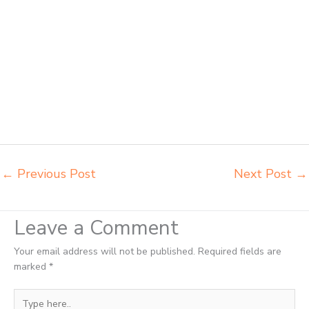
kursi sekolah Blitar tempat jual meja belajar Blitar tempat pembuatan
mebel bangku sekolah Blitar toko jual kursi sekolah Blitar toko kursi
lipat kuliah Blitar toko meja kursi bangku sekolah Blitar toko mebel
meja belajar Blitar grosir kursi lipat kuliah chitose Blitar grosir meja
kursi informa napolly Blitar grosir meja kursi ace ikea futura Blitar
grosir meja kursi aktiv innola sorum duma Blitar grosir meja kursi
pudac vivente Blitar grosir meja kursi integra insperra Blitar distributor
kursi lipat chitose Blitar distributor meja kursi informa napolly Blitar
distributor meja kursi ace ikea futura Blitar
←
Previous Post
Next Post
→
Leave a Comment
Your email address will not be published.
Required fields are
marked
*
Type