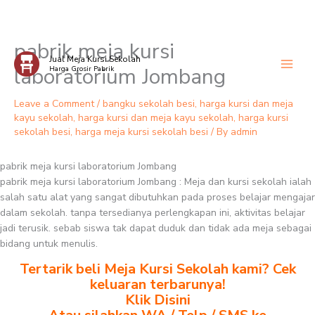
pabrik meja kursi
Skip
Jual Meja Kursi Sekolah
to
laboratorium Jombang
Harga Grosir Pabrik
content
Leave a Comment
/
bangku sekolah besi
,
harga kursi dan meja
kayu sekolah
,
harga kursi dan meja kayu sekolah
,
harga kursi
sekolah besi
,
harga meja kursi sekolah besi
/ By
admin
pabrik meja kursi laboratorium Jombang
pabrik meja kursi laboratorium Jombang : Meja dan kursi sekolah ialah
salah satu alat yang sangat dibutuhkan pada proses belajar mengajar
dalam sekolah. tanpa tersedianya perlengkapan ini, aktivitas belajar
jadi terusik. sebab siswa tak dapat duduk dan tidak ada meja sebagai
bidang untuk menulis.
Tertarik beli Meja Kursi Sekolah kami? Cek
keluaran terbarunya!
Klik Disini