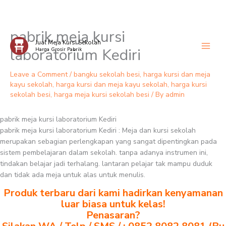
pabrik meja kursi
Skip
Jual Meja Kursi Sekolah
to
laboratorium Kediri
Harga Grosir Pabrik
content
Leave a Comment
/
bangku sekolah besi
,
harga kursi dan meja
kayu sekolah
,
harga kursi dan meja kayu sekolah
,
harga kursi
sekolah besi
,
harga meja kursi sekolah besi
/ By
admin
pabrik meja kursi laboratorium Kediri
pabrik meja kursi laboratorium Kediri : Meja dan kursi sekolah
merupakan sebagian perlengkapan yang sangat dipentingkan pada
sistem pembelajaran dalam sekolah. tanpa adanya instrumen ini,
tindakan belajar jadi terhalang. lantaran pelajar tak mampu duduk
dan tidak ada meja untuk alas untuk menulis.
Produk terbaru dari kami hadirkan kenyamanan
luar biasa untuk kelas!
Penasaran?