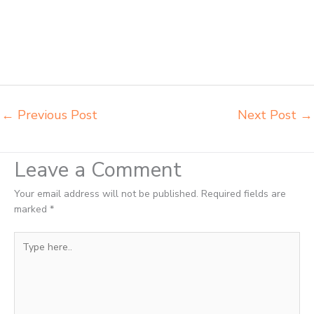
chitose Bima grosir meja kursi informa napolly Bima grosir meja kursi
ace ikea futura Bima grosir meja kursi aktiv innola sorum duma Bima
grosir meja kursi pudac vivente Bima grosir meja kursi integra insperra
Bima distributor kursi lipat chitose Bima distributor meja kursi informa
napolly Bima distributor meja kursi ace ikea futura Bima
←
Previous Post
Next Post
→
Leave a Comment
Your email address will not be published.
Required fields are
marked
*
Type
here..