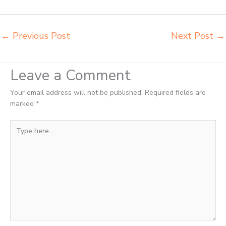
bangku sekolah Serang toko jual kursi sekolah Serang
←
Previous Post
Next Post
→
Leave a Comment
Your email address will not be published.
Required fields are
marked
*
Type
here..