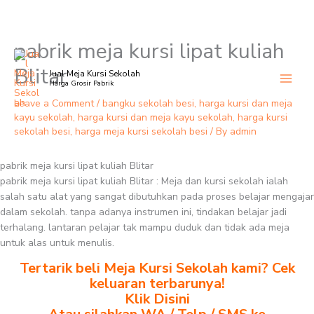
pabrik meja kursi lipat kuliah
Skip
to
Blitar
Jual Meja Kursi Sekolah
content
Harga Grosir Pabrik
Leave a Comment
/
bangku sekolah besi
,
harga kursi dan meja
kayu sekolah
,
harga kursi dan meja kayu sekolah
,
harga kursi
sekolah besi
,
harga meja kursi sekolah besi
/ By
admin
pabrik meja kursi lipat kuliah Blitar
pabrik meja kursi lipat kuliah Blitar : Meja dan kursi sekolah ialah
salah satu alat yang sangat dibutuhkan pada proses belajar mengajar
dalam sekolah. tanpa adanya instrumen ini, tindakan belajar jadi
terhalang. lantaran pelajar tak mampu duduk dan tidak ada meja
untuk alas untuk menulis.
Tertarik beli Meja Kursi Sekolah kami? Cek
keluaran terbarunya!
Klik Disini