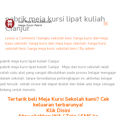
pabrik meja kursi lipat kuliah
Skip
Jual Meja Kursi Sekolah
to
Cianjur
Harga Grosir Pabrik
content
Leave a Comment
/
bangku sekolah besi
,
harga kursi dan meja
kayu sekolah
,
harga kursi dan meja kayu sekolah
,
harga kursi
sekolah besi
,
harga meja kursi sekolah besi
/ By
admin
pabrik meja kursi lipat kuliah Cianjur
pabrik meja kursi lipat kuliah Cianjur : Meja dan kursi sekolah ialah
salah satu alat yang sangat dibutuhkan pada proses belajar mengajar
dalam sekolah. tanpa tersedianya perlengkapan ini, aktivitas belajar
jadi terusik. sebab siswa tak dapat duduk dan tidak ada meja sebagai
bidang untuk menulis.
Tertarik beli Meja Kursi Sekolah kami? Cek
keluaran terbarunya!
Klik Disini