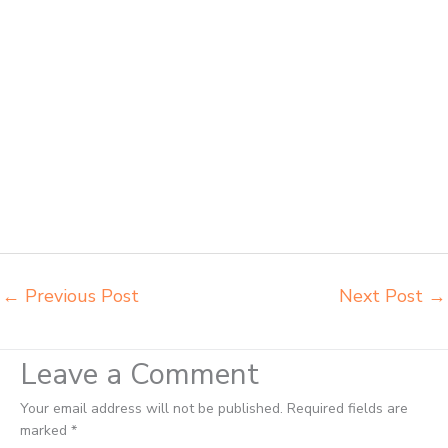
sekolah dasar Batam harga meja kursi belajar siswa sd smp sma
Batam harga mebeler perpustakaan Batam harga meja dan kursi
murid sd Batam harga meubelair sekolah Batam importir kursi lipat
kuliah Batam importir meja kursi bangku sekolah Batam importir meja
belajar Batam importir meja kursi bangku sekolah Batam importir meja
komputer sekolah Batam jual beli bangku sekolah Batam jual beli
meja belajar anak Batam jual meja kursi belajar kuliah sekolah Batam
jual meja kursi sekolah besi harga grosir Batam jual mobiler sekolah
Batam jual meja kursi sekolah harga pabrik Batam jual meja belajar
anak Batam pabrik meja belajar Batam pabrik meja kursi laboratorium
Batam
←
Previous Post
Next Post
→
Leave a Comment
Your email address will not be published.
Required fields are
marked
*