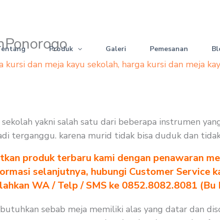
iahPonorogo
Tentang
Produk
Galeri
Pemesanan
Bl
a kursi dan meja kayu sekolah
,
harga kursi dan meja ka
si sekolah yakni salah satu dari beberapa instrumen ya
 jadi terganggu. karena murid tidak bisa duduk dan tida
tkan produk terbaru kami dengan penawaran men
formasi selanjutnya, hubungi Customer Service k
ilahkan WA / Telp / SMS ke 0852.8082.8081 (Bu
 dibutuhkan sebab meja memiliki alas yang datar dan d