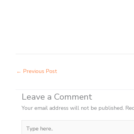
meja kursi informa napolly Pontianak agen meja kursi 
integra insperra Pontianak agen meja kursi bangku s
Singkawang beli kursi belajar kuliah Singkawang beli 
meja belajar besi mana Singkawang distributor kursi s
tk Singkawang distributor meja siswa rangka besi Sin
Singkawang
←
Previous Post
Leave a Comment
Your email address will not be published.
Req
Type
here..