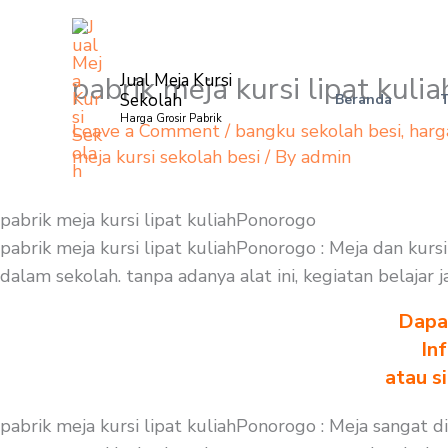
Skip
to
content
pabrik meja kursi lipat kul
Jual Meja Kursi
Sekolah
Beranda
Harga Grosir Pabrik
Leave a Comment
/
bangku sekolah besi
,
harg
meja kursi sekolah besi
/ By
admin
pabrik meja kursi lipat kuliahPonorogo
pabrik meja kursi lipat kuliahPonorogo : Meja dan kur
dalam sekolah. tanpa adanya alat ini, kegiatan belajar
Dapa
In
atau s
pabrik meja kursi lipat kuliahPonorogo : Meja sangat