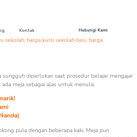
Hubungi Kami
og
Kontak
yu sekolah
,
harga kursi sekolah besi
,
harga
ng sungguh diperlukan saat prosedur belajar mengajar
k ada meja sebagai alas untuk menulis.
arik!
ami
 Nanda)
isokong pula dengan beberapa kaki. Meja pun