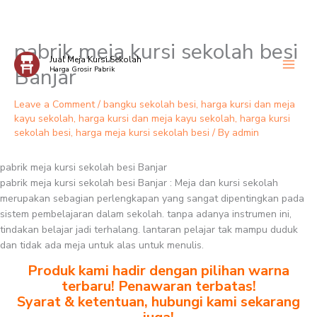
pabrik meja kursi sekolah besi
Skip
Jual Meja Kursi Sekolah
to
Banjar
Harga Grosir Pabrik
content
Leave a Comment
/
bangku sekolah besi
,
harga kursi dan meja
kayu sekolah
,
harga kursi dan meja kayu sekolah
,
harga kursi
sekolah besi
,
harga meja kursi sekolah besi
/ By
admin
pabrik meja kursi sekolah besi Banjar
pabrik meja kursi sekolah besi Banjar : Meja dan kursi sekolah
merupakan sebagian perlengkapan yang sangat dipentingkan pada
sistem pembelajaran dalam sekolah. tanpa adanya instrumen ini,
tindakan belajar jadi terhalang. lantaran pelajar tak mampu duduk
dan tidak ada meja untuk alas untuk menulis.
Produk kami hadir dengan pilihan warna
terbaru! Penawaran terbatas!
Syarat & ketentuan, hubungi kami sekarang