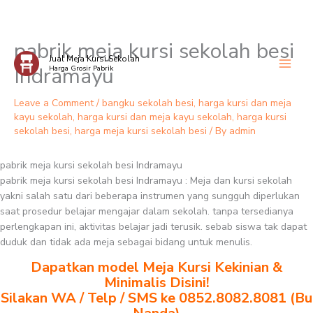
pabrik meja kursi sekolah besi
Skip
Jual Meja Kursi Sekolah
to
Indramayu
Harga Grosir Pabrik
content
Leave a Comment
/
bangku sekolah besi
,
harga kursi dan meja
kayu sekolah
,
harga kursi dan meja kayu sekolah
,
harga kursi
sekolah besi
,
harga meja kursi sekolah besi
/ By
admin
pabrik meja kursi sekolah besi Indramayu
pabrik meja kursi sekolah besi Indramayu : Meja dan kursi sekolah
yakni salah satu dari beberapa instrumen yang sungguh diperlukan
saat prosedur belajar mengajar dalam sekolah. tanpa tersedianya
perlengkapan ini, aktivitas belajar jadi terusik. sebab siswa tak dapat
duduk dan tidak ada meja sebagai bidang untuk menulis.
Dapatkan model Meja Kursi Kekinian &
Minimalis Disini!
Silakan WA / Telp / SMS ke 0852.8082.8081 (Bu