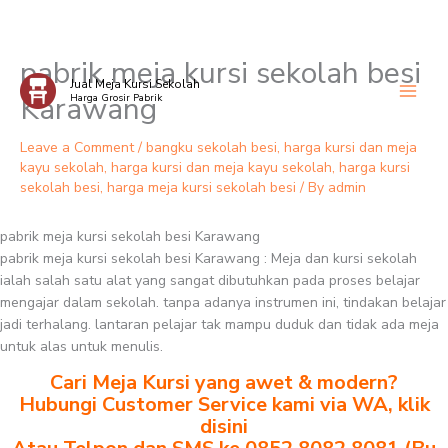
pabrik meja kursi sekolah besi
Skip
Jual Meja Kursi Sekolah
to
Karawang
Harga Grosir Pabrik
content
Leave a Comment
/
bangku sekolah besi
,
harga kursi dan meja
kayu sekolah
,
harga kursi dan meja kayu sekolah
,
harga kursi
sekolah besi
,
harga meja kursi sekolah besi
/ By
admin
pabrik meja kursi sekolah besi Karawang
pabrik meja kursi sekolah besi Karawang : Meja dan kursi sekolah
ialah salah satu alat yang sangat dibutuhkan pada proses belajar
mengajar dalam sekolah. tanpa adanya instrumen ini, tindakan belajar
jadi terhalang. lantaran pelajar tak mampu duduk dan tidak ada meja
untuk alas untuk menulis.
Cari Meja Kursi yang awet & modern?
Hubungi Customer Service kami via WA, klik
disini