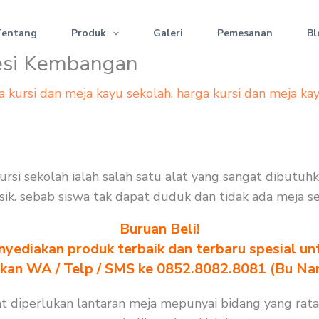
Tentang
Produk
Galeri
Pemesanan
Bl
besi Kembangan
a kursi dan meja kayu sekolah
,
harga kursi dan meja ka
ursi sekolah ialah salah satu alat yang sangat dibutuh
erusik. sebab siswa tak dapat duduk dan tidak ada meja 
Buruan Beli!
yediakan produk terbaik dan terbaru spesial un
akan WA / Telp / SMS ke 0852.8082.8081 (Bu Na
at diperlukan lantaran meja mepunyai bidang yang rata