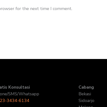
browser for the next time I comment.
atis Konsultasi
Cabang
one/SMS/Whatsapp
Bekasi
23-3434-6134
Sidoarjo