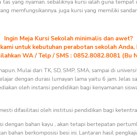
tas yang nyaman. sebaliknya kursi ialah guna tempat
ng memfungsikannya. juga kursi yang memiliki sandara
Ingin Meja Kursi Sekolah minimalis dan awet?
kami untuk kebutuhan perabotan sekolah Anda, kl
silahkan WA / Telp / SMS : 0852.8082.8081 (Bu 
apun. Mulai dari TK, SD, SMP, SMA, sampai di universit
jar dengan durasi lumayan lama yaitu 6 jam. Jelas saj
diakan oleh instansi pendidikan bagi kenyamanan siswa
i difasilitasi oleh institusi pendidikan bagi ketentra
i dengan bahan kayu , akan tetapi bertepatan pertum
 bahan berkomposisi besi ini. Lantaran hasil pengkajia