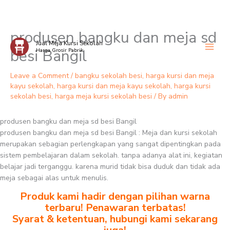
produsen bangku dan meja sd
Skip
Jual Meja Kursi Sekolah
to
besi Bangil
Harga Grosir Pabrik
content
Leave a Comment
/
bangku sekolah besi
,
harga kursi dan meja
kayu sekolah
,
harga kursi dan meja kayu sekolah
,
harga kursi
sekolah besi
,
harga meja kursi sekolah besi
/ By
admin
produsen bangku dan meja sd besi Bangil
produsen bangku dan meja sd besi Bangil : Meja dan kursi sekolah
merupakan sebagian perlengkapan yang sangat dipentingkan pada
sistem pembelajaran dalam sekolah. tanpa adanya alat ini, kegiatan
belajar jadi terganggu. karena murid tidak bisa duduk dan tidak ada
meja sebagai alas untuk menulis.
Produk kami hadir dengan pilihan warna
terbaru! Penawaran terbatas!
Syarat & ketentuan, hubungi kami sekarang