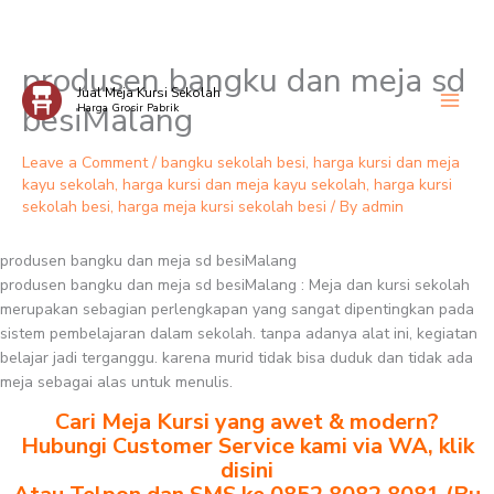
produsen bangku dan meja sd
Skip
Jual Meja Kursi Sekolah
to
besiMalang
Harga Grosir Pabrik
content
Leave a Comment
/
bangku sekolah besi
,
harga kursi dan meja
kayu sekolah
,
harga kursi dan meja kayu sekolah
,
harga kursi
sekolah besi
,
harga meja kursi sekolah besi
/ By
admin
produsen bangku dan meja sd besiMalang
produsen bangku dan meja sd besiMalang : Meja dan kursi sekolah
merupakan sebagian perlengkapan yang sangat dipentingkan pada
sistem pembelajaran dalam sekolah. tanpa adanya alat ini, kegiatan
belajar jadi terganggu. karena murid tidak bisa duduk dan tidak ada
meja sebagai alas untuk menulis.
Cari Meja Kursi yang awet & modern?
Hubungi Customer Service kami via WA, klik
disini