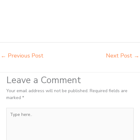
Tangerang Selatan agen meja kursi pudac vivente integra insperra
Tangerang Selatan agen meja kursi bangku sekolah Tangerang agen
meja belajar Tangerang alamat penjual bangku Tangerang belanja
meubelair Tangerang beli kursi belajar kuliah Tangerang beli kursi
kuliah Tangerang beli kursi lipat kuliah Tangerang beli meja kursi
bangku sekolah Tangerang
←
Previous Post
Next Post
→
Leave a Comment
Your email address will not be published.
Required fields are
marked
*
Type
here..