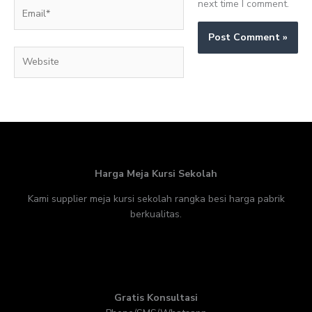
next time I comment.
Email*
Website
Harga Meja Kursi Sekolah
Kami supplier meja kursi sekolah rangka besi harga pabrik
berkualitas.
Gratis Konsultasi