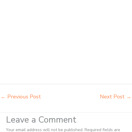
sekolah Semarang jual beli meja belajar anak Semarang jual meja
kursi belajar kuliah sekolah Semarang jual meja kursi sekolah besi
harga grosir Semarang jual mobiler sekolah Semarang jual meja kursi
sekolah harga pabrik Semarang jual meja belajar anak Semarang
pabrik meja belajar Semarang pabrik meja kursi laboratorium
Semarang pabrik meja kursi sekolah besi Semarang pabrik meja kursi
lipat kuliah Semarang produsen bangku dan meja sd besi Semarang
produsen kursi lipat kuliah Semarang produsen meja kursi bangku
sekolah Semarang produsen meja kursi sekolah modern Semarang
pusat penjualan meja belajar anak Semarang supplier kursi lipat
kuliah Semarang supplier meja kursi sekolah Semarang tempat jual
meja belajar Semarang tempat pembuatan mebel bangku sekolah
Semarang toko jual kursi sekolah Semarang
←
Previous Post
Next Post
→
Leave a Comment
Your email address will not be published.
Required fields are