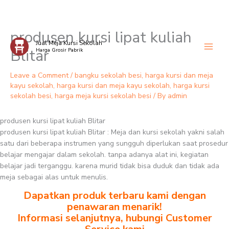
produsen kursi lipat kuliah
Skip
Jual Meja Kursi Sekolah
to
Blitar
Harga Grosir Pabrik
content
Leave a Comment
/
bangku sekolah besi
,
harga kursi dan meja
kayu sekolah
,
harga kursi dan meja kayu sekolah
,
harga kursi
sekolah besi
,
harga meja kursi sekolah besi
/ By
admin
produsen kursi lipat kuliah Blitar
produsen kursi lipat kuliah Blitar : Meja dan kursi sekolah yakni salah
satu dari beberapa instrumen yang sungguh diperlukan saat prosedur
belajar mengajar dalam sekolah. tanpa adanya alat ini, kegiatan
belajar jadi terganggu. karena murid tidak bisa duduk dan tidak ada
meja sebagai alas untuk menulis.
Dapatkan produk terbaru kami dengan
penawaran menarik!
Informasi selanjutnya, hubungi Customer