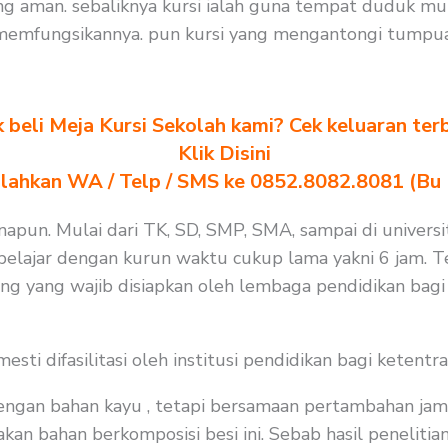
ng aman. sebaliknya kursi ialah guna tempat duduk mu
memfungsikannya. pun kursi yang mengantongi tumpuan
k beli Meja Kursi Sekolah kami? Cek keluaran ter
Klik Disini
ilahkan WA / Telp / SMS ke 0852.8082.8081 (Bu
apun. Mulai dari TK, SD, SMP, SMA, sampai di universit
elajar dengan kurun waktu cukup lama yakni 6 jam. Te
ang yang wajib disiapkan oleh lembaga pendidikan bag
i difasilitasi oleh institusi pendidikan bagi ketentra
 dengan bahan kayu , tetapi bersamaan pertambahan jam
n bahan berkomposisi besi ini. Sebab hasil penelitian 