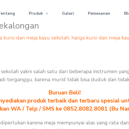
Tentang
Produk
Galeri
Pemesanan
Bl
Pekalongan
a kursi dan meja kayu sekolah
,
harga kursi dan meja ka
i sekolah yakni salah satu dari beberapa instrumen ya
 jadi terganggu. karena murid tidak bisa duduk dan tida
Buruan Beli!
yediakan produk terbaik dan terbaru spesial un
akan WA / Telp / SMS ke 0852.8082.8081 (Bu Na
 diperlukan karena meja mempunyai alas yang rata dan