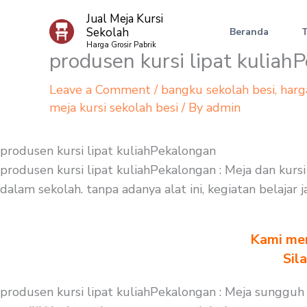
Skip
Jual Meja Kursi
to
Sekolah
Beranda
content
Harga Grosir Pabrik
produsen kursi lipat kuliah
Leave a Comment
/
bangku sekolah besi
,
harg
meja kursi sekolah besi
/ By
admin
produsen kursi lipat kuliahPekalongan
produsen kursi lipat kuliahPekalongan : Meja dan kurs
dalam sekolah. tanpa adanya alat ini, kegiatan belajar
Kami men
Sil
produsen kursi lipat kuliahPekalongan : Meja sungguh