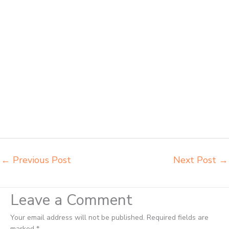
penjual bangku Jakarta Pusat belanja meubelair Jakarta Pusat beli
kursi belajar kuliah Jakarta Pusat beli kursi kuliah Jakarta Pusat beli
kursi lipat kuliah Jakarta Pusat beli meja kursi bangku sekolah Jakarta
Pusat beli meja belajar besi mana Jakarta Pusat distributor kursi
setenlis meja kursi kuliah Jakarta Pusat distributor meja belajar
Jakarta Pusat distributor meja kursi anak sekolah tk Jakarta Pusat
distributor meja siswa rangka besi Jakarta Pusat distributor meja
komputer sekolah Jakarta Pusat grosir kursi sekolah Jakarta Pusat
grosir meja belajar Jakarta Pusat grosir meja kursi belajar besi Jakarta
Pusat grosir meja kursi sekolah modern Jakarta Pusat grosir meja
komputer sekolah Jakarta Pusat harga meja kursi bangku sekolah
Jakarta Pusat
←
Previous Post
Next Post
→
Leave a Comment
Your email address will not be published.
Required fields are
marked
*