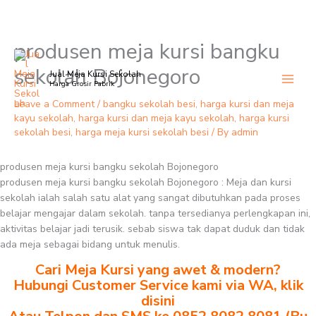
produsen meja kursi bangku
Skip
to
sekolah Bojonegoro
Jual Meja Kursi Sekolah
content
Harga Grosir Pabrik
Leave a Comment
/
bangku sekolah besi
,
harga kursi dan meja
kayu sekolah
,
harga kursi dan meja kayu sekolah
,
harga kursi
sekolah besi
,
harga meja kursi sekolah besi
/ By
admin
produsen meja kursi bangku sekolah Bojonegoro
produsen meja kursi bangku sekolah Bojonegoro : Meja dan kursi
sekolah ialah salah satu alat yang sangat dibutuhkan pada proses
belajar mengajar dalam sekolah. tanpa tersedianya perlengkapan ini,
aktivitas belajar jadi terusik. sebab siswa tak dapat duduk dan tidak
ada meja sebagai bidang untuk menulis.
Cari Meja Kursi yang awet & modern?
Hubungi Customer Service kami via WA, klik
disini