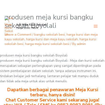
produsen meja kursi bangku
Skip
to
sekolah Boyolali
Jual Meja Kursi Sekolah
content
Harga Grosir Pabrik
Leave a Comment
/
bangku sekolah besi
,
harga kursi dan meja
kayu sekolah
,
harga kursi dan meja kayu sekolah
,
harga kursi
sekolah besi
,
harga meja kursi sekolah besi
/ By
admin
produsen meja kursi bangku sekolah Boyolali
produsen meja kursi bangku sekolah Boyolali : Meja dan kursi sekolah
merupakan sebagian perlengkapan yang sangat dipentingkan pada
sistem pembelajaran dalam sekolah. tanpa adanya instrumen ini,
tindakan belajar jadi terhalang. lantaran pelajar tak mampu duduk
dan tidak ada meja untuk alas untuk menulis.
Dapatkan berbagai penawaran Meja Kursi
terbaru, hanya disini!
Chat Customer Service kami sekarang juga!