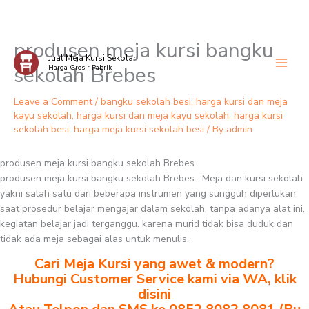
produsen meja kursi bangku
Skip
Jual Meja Kursi Sekolah
to
sekolah Brebes
Harga Grosir Pabrik
content
Leave a Comment
/
bangku sekolah besi
,
harga kursi dan meja
kayu sekolah
,
harga kursi dan meja kayu sekolah
,
harga kursi
sekolah besi
,
harga meja kursi sekolah besi
/ By
admin
produsen meja kursi bangku sekolah Brebes
produsen meja kursi bangku sekolah Brebes : Meja dan kursi sekolah
yakni salah satu dari beberapa instrumen yang sungguh diperlukan
saat prosedur belajar mengajar dalam sekolah. tanpa adanya alat ini,
kegiatan belajar jadi terganggu. karena murid tidak bisa duduk dan
tidak ada meja sebagai alas untuk menulis.
Cari Meja Kursi yang awet & modern?
Hubungi Customer Service kami via WA, klik
disini