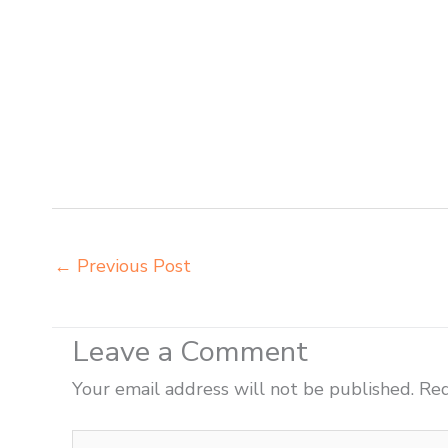
sekolah modern Denpasar pusat penjualan meja belajar
belajar Denpasar tempat pembuatan mebel bangku sekol
sekolah Denpasar toko mebel meja belajar Denpasar gros
futura Denpasar grosir meja kursi aktiv innola sorum 
distributor kursi lipat chitose Denpasar distributor me
innola sorum duma Denpasar distributor meja kursi pud
chitose Denpasar
←
Previous Post
Leave a Comment
Your email address will not be published.
Req
Type