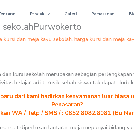
Tentang
Produk
Galeri
Pemesanan
Bl
u sekolahPurwokerto
a kursi dan meja kayu sekolah
,
harga kursi dan meja ka
 dan kursi sekolah merupakan sebagian perlengkapan 
ivitas belajar jadi terusik. sebab siswa tak dapat dud
baru dari kami hadirkan kenyamanan luar biasa u
Penasaran?
akan WA / Telp / SMS / : 0852.8082.8081 (Bu Na
 sangat diperlukan lantaran meja mepunyai bidang yan