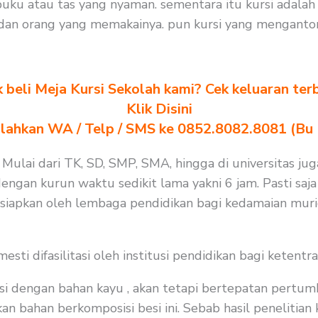
ku atau tas yang nyaman. sementara itu kursi adala
adan orang yang memakainya. pun kursi yang menganto
k beli Meja Kursi Sekolah kami? Cek keluaran ter
Klik Disini
ilahkan WA / Telp / SMS ke 0852.8082.8081 (Bu
 Mulai dari TK, SD, SMP, SMA, hingga di universitas jug
dengan kurun waktu sedikit lama yakni 6 jam. Pasti saj
isiapkan oleh lembaga pendidikan bagi kedamaian muri
i difasilitasi oleh institusi pendidikan bagi ketentra
i dengan bahan kayu , akan tetapi bertepatan pertum
bahan berkomposisi besi ini. Sebab hasil penelitian ka