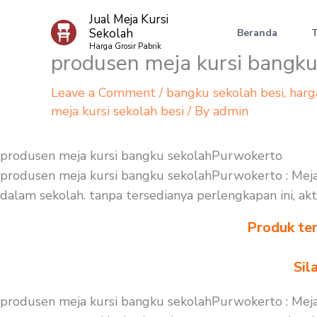
Skip
Jual Meja Kursi
to
Sekolah
Beranda
content
Harga Grosir Pabrik
produsen meja kursi bangk
Leave a Comment
/
bangku sekolah besi
,
harg
meja kursi sekolah besi
/ By
admin
produsen meja kursi bangku sekolahPurwokerto
produsen meja kursi bangku sekolahPurwokerto : Meja
dalam sekolah. tanpa tersedianya perlengkapan ini, akt
Produk ter
Sil
produsen meja kursi bangku sekolahPurwokerto : Meja