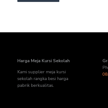
Harga Meja Kursi Sekolah
Gr
Ph
Kami supplier meja kursi
08
sekolah rangka besi harga
pabrik berkualitas.